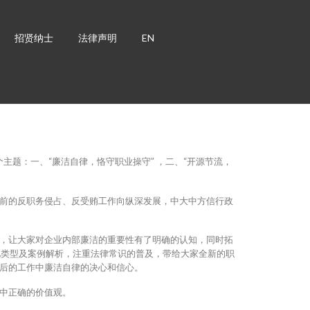
招贤纳士
法律声明
EN
主题：一、“廉洁自律，恪守职业操守” ，二、“开源节流，
前的反职务侵占、反受贿工作向纵深发展，中大中方信行政
，让大家对企业内部廉洁的重要性有了明确的认知，同时拓
见类型及案例解析，注重法律常识的普及，带给大家全新的职
后的工作中廉洁自律的决心和信心。
中正确的价值观。